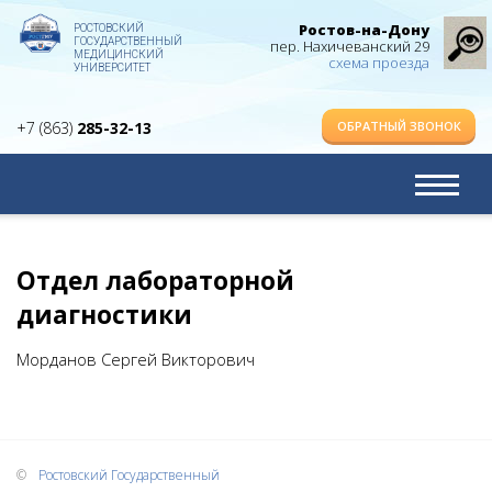
Ростов-на-Дону
РОСТОВСКИЙ
ГОСУДАРСТВЕННЫЙ
пер. Нахичеванский 29
МЕДИЦИНСКИЙ
схема проезда
УНИВЕРСИТЕТ
ОБРАТНЫЙ ЗВОНОК
+7 (863)
285-32-13
Отдел лабораторной
диагностики
Морданов Сергей Викторович
Обратный звонок
Имя
Телефон
Ростовский Государственный