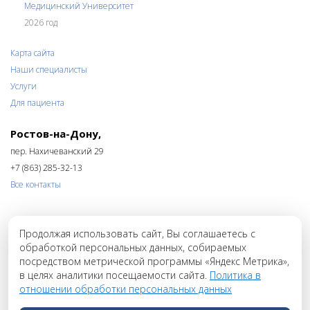
Введите проверочный код
Медицинский Университет
2026 год
Устанавливая знак «V» внутри данной формы,
Карта сайта
Я даю согласие на обработку своих
персональных данных и подтверждаю, что
ознакомлен(а) с
согласием на обработку своих
Наши специалисты
персональных данных
и
Политикой в
отношении обработки персональных данных
.
Услуги
Для пациента
Связаться по телефону:
+7 (863) 285-32-13
Ростов-на-Дону,
пер. Нахичеванский 29
+7 (863) 285-32-13
Все контакты
Продолжая использовать сайт, Вы соглашаетесь с
ОБРАТНЫЙ ЗВОНОК
обработкой персональных данных, собираемых
посредством метрической программы «Яндекс Метрика»,
в целях аналитики посещаемости сайта.
Политика в
отношении обработки персональных данных