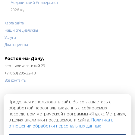
Введите проверочный код
Медицинский Университет
2026 год
Устанавливая знак «V» внутри данной формы,
Карта сайта
Я даю согласие на обработку своих
персональных данных и подтверждаю, что
ознакомлен(а) с
согласием на обработку своих
Наши специалисты
персональных данных
и
Политикой в
отношении обработки персональных данных
.
Услуги
Для пациента
Связаться по телефону:
+7 (863) 285-32-13
Ростов-на-Дону,
пер. Нахичеванский 29
+7 (863) 285-32-13
Все контакты
Продолжая использовать сайт, Вы соглашаетесь с
ОБРАТНЫЙ ЗВОНОК
обработкой персональных данных, собираемых
посредством метрической программы «Яндекс Метрика»,
в целях аналитики посещаемости сайта.
Политика в
отношении обработки персональных данных